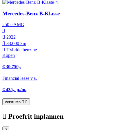
Mercedes-Benz B-Klasse
250 e AMG
2022
33.000 km
Hybride benzine
Kopen
€ 30.750,-
Financial lease v.a.
€ 435,- p./m.
Versturen
Proefrit inplannen