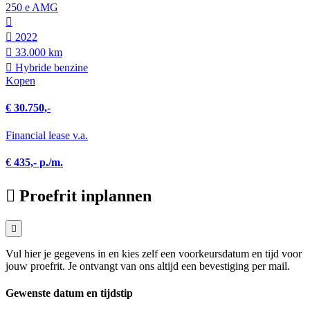
250 e AMG
2022
33.000 km
Hybride benzine
Kopen
€ 30.750,-
Financial lease v.a.
€ 435,- p./m.
Proefrit inplannen
Vul hier je gegevens in en kies zelf een voorkeursdatum en tijd voor
jouw proefrit. Je ontvangt van ons altijd een bevestiging per mail.
Gewenste datum en tijdstip