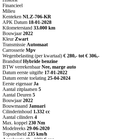
Financieel
Milieu
Kenteken
NL
Z-706-KR
APK Datum
18-01-2028
Kilometerstand
33.000 km
Bouwjaar
2022
Kleur
Zwart
Transmissie
Automaat
Carrosserie
Mpv
Wegenbelasting (per kwartaal)
€ 280,- tot € 306,-
Brandstof
Hybride benzine
BTW verrekenbaar
Nee, marge auto
Datum eerste uitgifte
17-01-2022
Datum eerste toelating
25-04-2024
Eerste eigenaar
Ja
Aantal zitplaatsen
5
Aantal Deuren
5
Bouwjaar
2022
Bouwmaand
Januari
Cilinderinhoud
1.332 cc
Aantal cilinders
4
Max. koppel
230 Nm
Modelreeks
29-06-2020
Topsnelheid
235 km/h