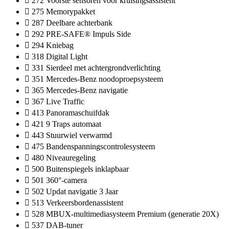
272 Voorste sensoren voor kruisingsassistent
275 Memorypakket
287 Deelbare achterbank
292 PRE-SAFE® Impuls Side
294 Kniebag
318 Digital Light
331 Sierdeel met achtergrondverlichting
351 Mercedes-Benz noodoproepsysteem
365 Mercedes-Benz navigatie
367 Live Traffic
413 Panoramaschuifdak
421 9 Traps automaat
443 Stuurwiel verwarmd
475 Bandenspanningscontrolesysteem
480 Niveauregeling
500 Buitenspiegels inklapbaar
501 360°-camera
502 Updat navigatie 3 Jaar
513 Verkeersbordenassistent
528 MBUX-multimediasysteem Premium (generatie 20X)
537 DAB-tuner