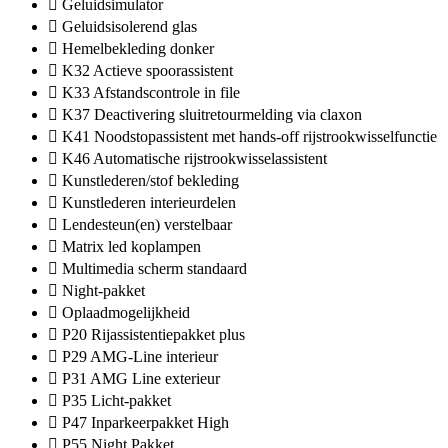
Geluidsimulator
Geluidsisolerend glas
Hemelbekleding donker
K32 Actieve spoorassistent
K33 Afstandscontrole in file
K37 Deactivering sluitretourmelding via claxon
K41 Noodstopassistent met hands-off rijstrookwisselfunctie
K46 Automatische rijstrookwisselassistent
Kunstlederen/stof bekleding
Kunstlederen interieurdelen
Lendesteun(en) verstelbaar
Matrix led koplampen
Multimedia scherm standaard
Night-pakket
Oplaadmogelijkheid
P20 Rijassistentiepakket plus
P29 AMG-Line interieur
P31 AMG Line exterieur
P35 Licht-pakket
P47 Inparkeerpakket High
P55 Night Pakket