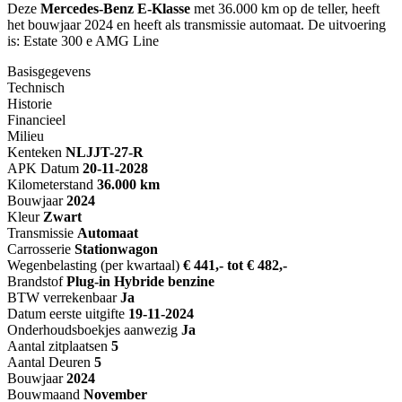
Deze
Mercedes-Benz E-Klasse
met 36.000 km op de teller, heeft
het bouwjaar 2024 en heeft als transmissie automaat. De uitvoering
is: Estate 300 e AMG Line
Basisgegevens
Technisch
Historie
Financieel
Milieu
Kenteken
NL
JJT-27-R
APK Datum
20-11-2028
Kilometerstand
36.000 km
Bouwjaar
2024
Kleur
Zwart
Transmissie
Automaat
Carrosserie
Stationwagon
Wegenbelasting (per kwartaal)
€ 441,- tot € 482,-
Brandstof
Plug-in Hybride benzine
BTW verrekenbaar
Ja
Datum eerste uitgifte
19-11-2024
Onderhoudsboekjes aanwezig
Ja
Aantal zitplaatsen
5
Aantal Deuren
5
Bouwjaar
2024
Bouwmaand
November