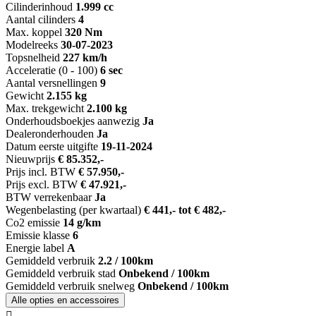
Cilinderinhoud
1.999 cc
Aantal cilinders
4
Max. koppel
320 Nm
Modelreeks
30-07-2023
Topsnelheid
227 km/h
Acceleratie (0 - 100)
6 sec
Aantal versnellingen
9
Gewicht
2.155 kg
Max. trekgewicht
2.100 kg
Onderhoudsboekjes aanwezig
Ja
Dealeronderhouden
Ja
Datum eerste uitgifte
19-11-2024
Nieuwprijs
€ 85.352,-
Prijs incl. BTW
€ 57.950,-
Prijs excl. BTW
€ 47.921,-
BTW verrekenbaar
Ja
Wegenbelasting (per kwartaal)
€ 441,- tot € 482,-
Co2 emissie
14 g/km
Emissie klasse
6
Energie label
A
Gemiddeld verbruik
2.2 / 100km
Gemiddeld verbruik stad
Onbekend / 100km
Gemiddeld verbruik snelweg
Onbekend / 100km
Alle opties en accessoires