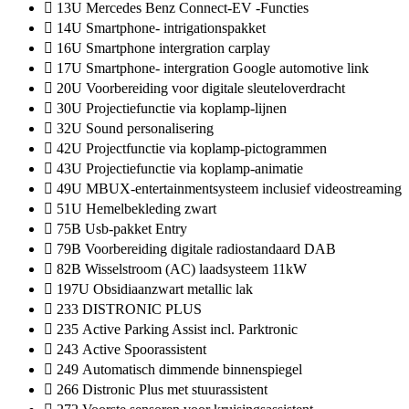
13U Mercedes Benz Connect-EV -Functies
14U Smartphone- intrigationspakket
16U Smartphone intergration carplay
17U Smartphone- intergration Google automotive link
20U Voorbereiding voor digitale sleuteloverdracht
30U Projectiefunctie via koplamp-lijnen
32U Sound personalisering
42U Projectfunctie via koplamp-pictogrammen
43U Projectiefunctie via koplamp-animatie
49U MBUX-entertainmentsysteem inclusief videostreaming
51U Hemelbekleding zwart
75B Usb-pakket Entry
79B Voorbereiding digitale radiostandaard DAB
82B Wisselstroom (AC) laadsysteem 11kW
197U Obsidiaanzwart metallic lak
233 DISTRONIC PLUS
235 Active Parking Assist incl. Parktronic
243 Active Spoorassistent
249 Automatisch dimmende binnenspiegel
266 Distronic Plus met stuurassistent