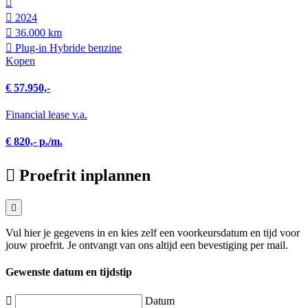
2024
36.000 km
Plug-in Hybride benzine
Kopen
€ 57.950,-
Financial lease v.a.
€ 820,- p./m.
Proefrit inplannen
Vul hier je gegevens in en kies zelf een voorkeursdatum en tijd voor
jouw proefrit. Je ontvangt van ons altijd een bevestiging per mail.
Gewenste datum en tijdstip
Datum