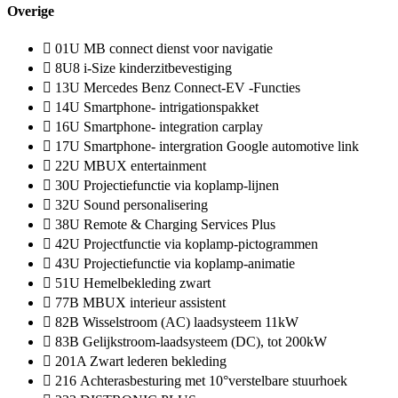
Overige
01U MB connect dienst voor navigatie
8U8 i-Size kinderzitbevestiging
13U Mercedes Benz Connect-EV -Functies
14U Smartphone- intrigationspakket
16U Smartphone- integration carplay
17U Smartphone- intergration Google automotive link
22U MBUX entertainment
30U Projectiefunctie via koplamp-lijnen
32U Sound personalisering
38U Remote & Charging Services Plus
42U Projectfunctie via koplamp-pictogrammen
43U Projectiefunctie via koplamp-animatie
51U Hemelbekleding zwart
77B MBUX interieur assistent
82B Wisselstroom (AC) laadsysteem 11kW
83B Gelijkstroom-laadsysteem (DC), tot 200kW
201A Zwart lederen bekleding
216 Achterasbesturing met 10°verstelbare stuurhoek