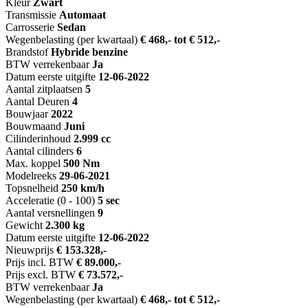
Kleur
Zwart
Transmissie
Automaat
Carrosserie
Sedan
Wegenbelasting (per kwartaal)
€ 468,- tot € 512,-
Brandstof
Hybride benzine
BTW verrekenbaar
Ja
Datum eerste uitgifte
12-06-2022
Aantal zitplaatsen
5
Aantal Deuren
4
Bouwjaar
2022
Bouwmaand
Juni
Cilinderinhoud
2.999 cc
Aantal cilinders
6
Max. koppel
500 Nm
Modelreeks
29-06-2021
Topsnelheid
250 km/h
Acceleratie (0 - 100)
5 sec
Aantal versnellingen
9
Gewicht
2.300 kg
Datum eerste uitgifte
12-06-2022
Nieuwprijs
€ 153.328,-
Prijs incl. BTW
€ 89.000,-
Prijs excl. BTW
€ 73.572,-
BTW verrekenbaar
Ja
Wegenbelasting (per kwartaal)
€ 468,- tot € 512,-