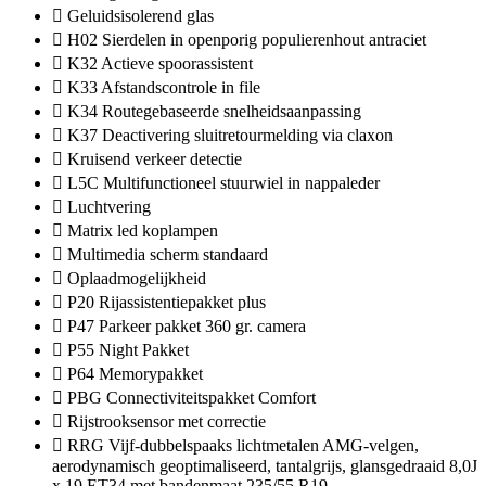
Geluidsisolerend glas
H02 Sierdelen in openporig populierenhout antraciet
K32 Actieve spoorassistent
K33 Afstandscontrole in file
K34 Routegebaseerde snelheidsaanpassing
K37 Deactivering sluitretourmelding via claxon
Kruisend verkeer detectie
L5C Multifunctioneel stuurwiel in nappaleder
Luchtvering
Matrix led koplampen
Multimedia scherm standaard
Oplaadmogelijkheid
P20 Rijassistentiepakket plus
P47 Parkeer pakket 360 gr. camera
P55 Night Pakket
P64 Memorypakket
PBG Connectiviteitspakket Comfort
Rijstrooksensor met correctie
RRG Vijf-dubbelspaaks lichtmetalen AMG-velgen,
aerodynamisch geoptimaliseerd, tantalgrijs, glansgedraaid 8,0J
x 19 ET34 met bandenmaat 235/55 R19