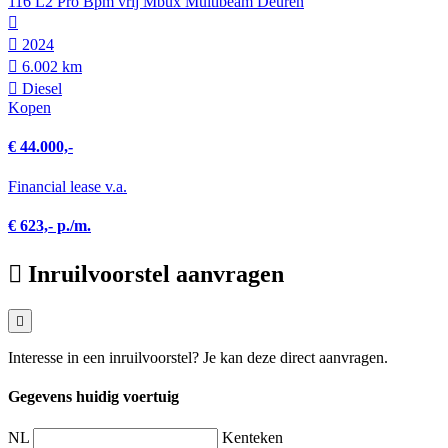
116 L2 Pro Bpm vrij Mbux Multibeam Deuren
2024
6.002 km
Diesel
Kopen
€ 44.000,-
Financial lease v.a.
€ 623,- p./m.
Inruilvoorstel aanvragen
Interesse in een inruilvoorstel? Je kan deze direct aanvragen.
Gegevens huidig voertuig
NL
Kenteken