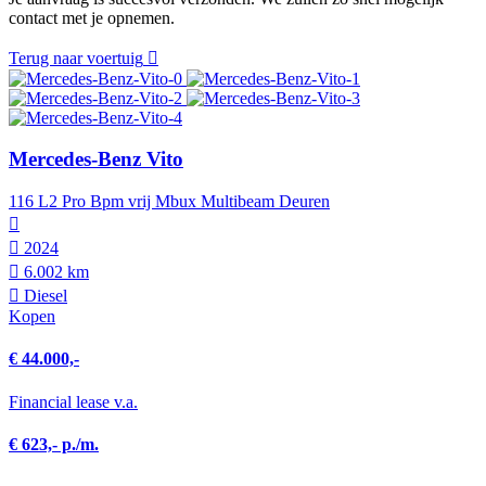
contact met je opnemen.
Terug naar voertuig
Mercedes-Benz Vito
116 L2 Pro Bpm vrij Mbux Multibeam Deuren
2024
6.002 km
Diesel
Kopen
€ 44.000,-
Financial lease v.a.
€ 623,- p./m.