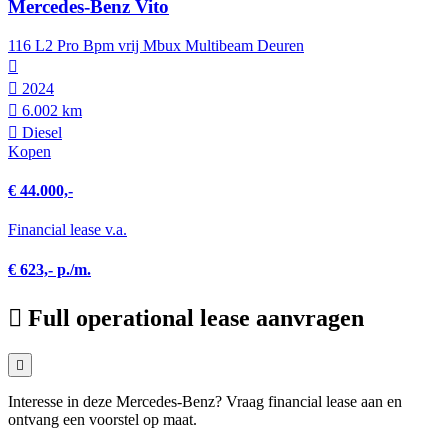
Mercedes-Benz Vito
116 L2 Pro Bpm vrij Mbux Multibeam Deuren
2024
6.002 km
Diesel
Kopen
€ 44.000,-
Financial lease v.a.
€ 623,- p./m.
Full operational lease aanvragen
Interesse in deze Mercedes-Benz? Vraag financial lease aan en
ontvang een voorstel op maat.