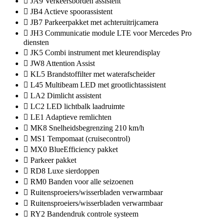
JA9 Verkeersborden assistent
JB4 Actieve spoorassistent
JB7 Parkeerpakket met achteruitrijcamera
JH3 Communicatie module LTE voor Mercedes Pro
diensten
JK5 Combi instrument met kleurendisplay
JW8 Attention Assist
KL5 Brandstoffilter met waterafscheider
L45 Multibeam LED met grootlichtassistent
LA2 Dimlicht assistent
LC2 LED lichtbalk laadruimte
LE1 Adaptieve remlichten
MK8 Snelheidsbegrenzing 210 km/h
MS1 Tempomaat (cruisecontrol)
MX0 BlueEfficiency pakket
Parkeer pakket
RD8 Luxe sierdoppen
RM0 Banden voor alle seizoenen
Ruitensproeiers/wisserbladen verwarmbaar
Ruitensproeiers/wisserbladen verwarmbaar
RY2 Bandendruk controle systeem