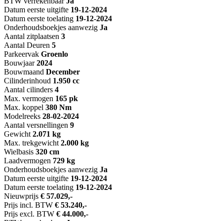
BTW verrekenbaar
Ja
Datum eerste uitgifte
19-12-2024
Datum eerste toelating
19-12-2024
Onderhoudsboekjes aanwezig
Ja
Aantal zitplaatsen
3
Aantal Deuren
5
Parkeervak
Groenlo
Bouwjaar
2024
Bouwmaand
December
Cilinderinhoud
1.950 cc
Aantal cilinders
4
Max. vermogen
165 pk
Max. koppel
380 Nm
Modelreeks
28-02-2024
Aantal versnellingen
9
Gewicht
2.071 kg
Max. trekgewicht
2.000 kg
Wielbasis
320 cm
Laadvermogen
729 kg
Onderhoudsboekjes aanwezig
Ja
Datum eerste uitgifte
19-12-2024
Datum eerste toelating
19-12-2024
Nieuwprijs
€ 57.029,-
Prijs incl. BTW
€ 53.240,-
Prijs excl. BTW
€ 44.000,-