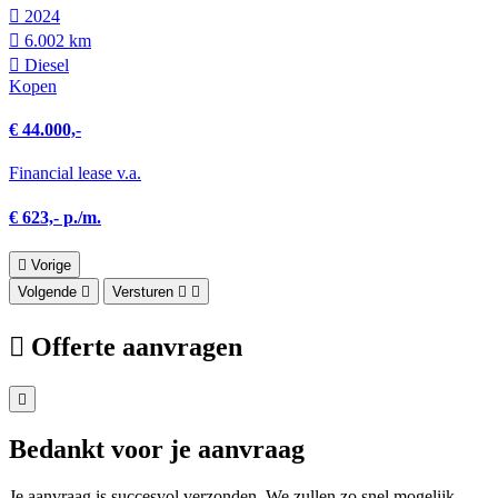
2024
6.002 km
Diesel
Kopen
€ 44.000,-
Financial lease v.a.
€ 623,- p./m.
Vorige
Volgende
Versturen
Offerte aanvragen
Bedankt voor je aanvraag
Je aanvraag is succesvol verzonden. We zullen zo snel mogelijk